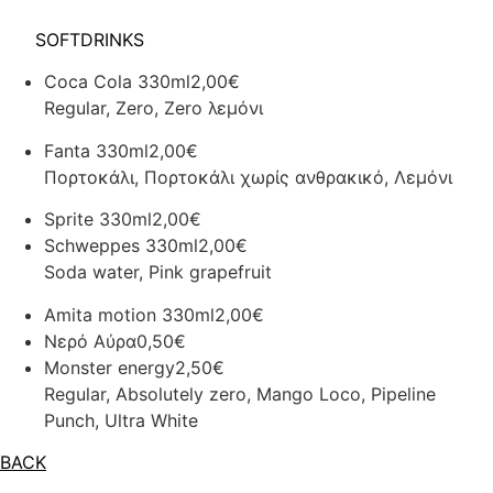
Skip
to
THE
SOFTDRINKS
content
Coca Cola 330ml
2,00€
Regular, Zero, Zero λεμόνι
Fanta 330ml
2,00€
Πορτοκάλι, Πορτοκάλι χωρίς ανθρακικό, Λεμόνι
Sprite 330ml
2,00€
Schweppes 330ml
2,00€
Soda water, Pink grapefruit
Amita motion 330ml
2,00€
Νερό Αύρα
0,50€
Monster energy
2,50€
Regular, Absolutely zero, Mango Loco, Pipeline
Punch, Ultra White
BACK